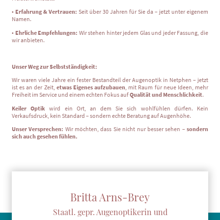
•
Erfahrung & Vertrauen:
Seit über 30 Jahren für Sie da – jetzt unter eigenem
Namen.
•
Ehrliche Empfehlungen:
Wir stehen hinter jedem Glas und jeder Fassung, die
wir anbieten.
Unser Weg zur Selbstständigkeit:
Wir waren viele Jahre ein fester Bestandteil der Augenoptik in Netphen – jetzt
ist es an der Zeit,
etwas Eigenes aufzubauen
, mit Raum für neue Ideen, mehr
Freiheit im Service und einem echten Fokus auf
Qualität und Menschlichkeit
.
Keiler Optik
wird ein Ort, an dem Sie sich wohlfühlen dürfen. Kein
Verkaufsdruck, kein Standard – sondern echte Beratung auf Augenhöhe.
Unser Versprechen:
Wir möchten, dass Sie nicht nur besser sehen –
sondern
sich auch gesehen fühlen.
Britta Arns-Brey
Staatl. gepr. Augenoptikerin und