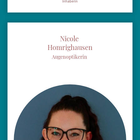
Inhaberin
Nicole
Homrighausen
Augenoptikerin