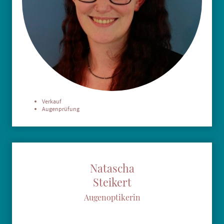
Verkauf
Augenprüfung
Natascha
Steikert
Augenoptikerin