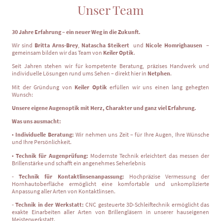
Unser Team
30 Jahre Erfahrung – ein neuer Weg in die Zukunft.
Wir sind
Britta Arns-Brey
,
Natascha Steikert
und
Nicole Homrighausen
–
gemeinsam bilden wir das Team von
Keiler Optik
.
Seit Jahren stehen wir für kompetente Beratung, präzises Handwerk und
individuelle Lösungen rund ums Sehen – direkt hier in
Netphen
.
Mit der Gründung von
Keiler Optik
erfüllen wir uns einen lang gehegten
Wunsch:
Unsere eigene Augenoptik mit Herz, Charakter und ganz viel Erfahrung.
Was uns ausmacht:
•
Individuelle Beratung:
Wir nehmen uns Zeit – für Ihre Augen, Ihre Wünsche
und Ihre Persönlichkeit.
•
Technik für Augenprüfung:
Modernste Technik erleichtert das messen der
Brillenstärke und schafft ein angenehmes Seherlebnis
- Technik für Kontaktlinsenanpassung:
Hochpräzise Vermessung der
Hornhautoberfläche ermöglicht eine komfortable und unkomplizierte
Anpassung aller Arten von Kontaktlinsen.
- Technik in der Werkstatt:
CNC gesteuerte 3D-Schleiftechnik ermöglicht das
exakte Einarbeiten aller Arten von Brillengläsern in unserer hauseigenen
Meisterwerkstatt.